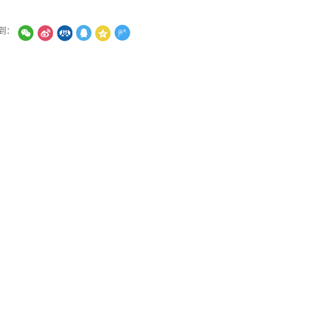
到：
经大学
校园门户
图书馆
学生处
教务处
科研处
研究生院
中国金融服务法治网
明德公法网
国家图书馆
中国民商法律网
法治政府网
CNKI中国知网