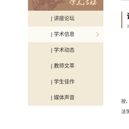
| 讲座论坛
| 学术信息
| 学术动态
| 教师文萃
| 学生佳作
| 媒体声音
授
法