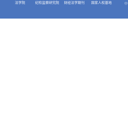
法学院
纪检监察研究院
财经法学期刊
国家人权基地
中