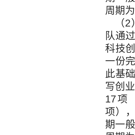
周期为
（
队通
科技
一份
此基
写创业
17项
项），
期一般