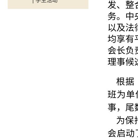
| 学生活动
发、整
务
。中
以及法
均享有
会长负
理事候
根据
班为单
事
，尾
为保
会启动