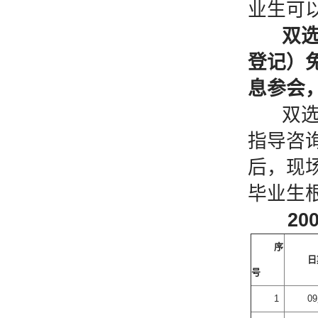
业生可
双
登记）
息参会
双选会
指导咨
后，现
毕业生
200
序
日
号
1
0