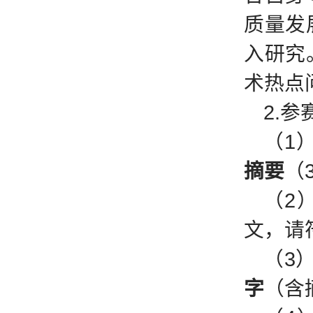
质量发
入研究
术热点
2.
（1
摘要
（3
（2
文，请
（3
字
（含