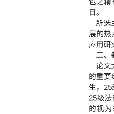
包之精
目。
所选
展的热
应用研
二、
论文
的重要
生，2
25级
的视为