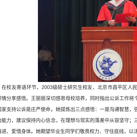
在校友寄语环节，2003级硕士研究生校友、北京市昌平区人
深情分享感悟。王丽丽深切感恩母校培养，同时指出公诉工作将
国家支持公诉是庄严使命。她提炼出三点感悟：一是沟通智慧，
洽能力，建议保持内心信念，在理想与现实的落差中从容坚守；
精进、爱惜身体。她期望毕业生同学们敬畏权力、守住底线，以