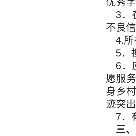
优秀学
3
不良信
4.
5．
6．
愿服务
身乡
迹突出
7．
三、