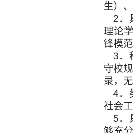
生）、
2
理论学
锋模范
3
守校规
录，无
4
社会工
5
够充