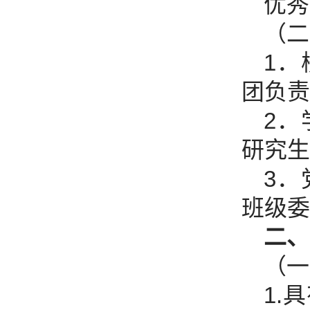
优秀
（二
1
团负责
2
研究生
3
班级委
二、
（一
1.