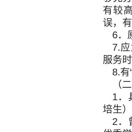
有较
误，有
6．
7.
服务时
8.
（二
1
培生）
2