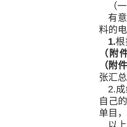
（一
有
料的电
1.
根
（附件
（附件
张汇总
2.
自己的
单目，
以上