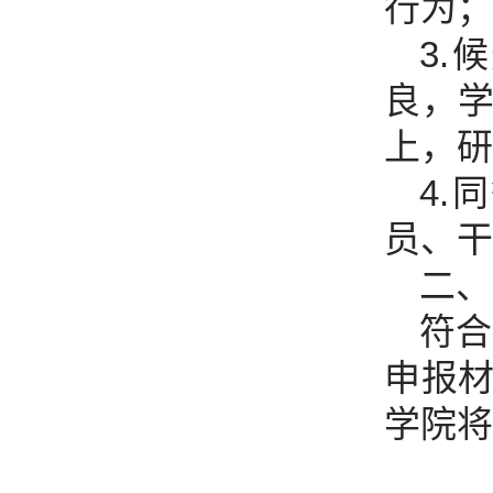
行为；
3
良，
上，研
4
员、干
二、
符合
申报
学院将